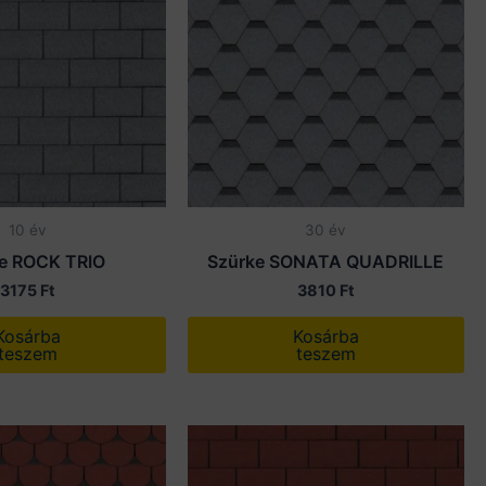
10 év
30 év
e ROCK TRIO
Szürke SONATA QUADRILLE
3175
Ft
3810
Ft
Kosárba
Kosárba
teszem
teszem