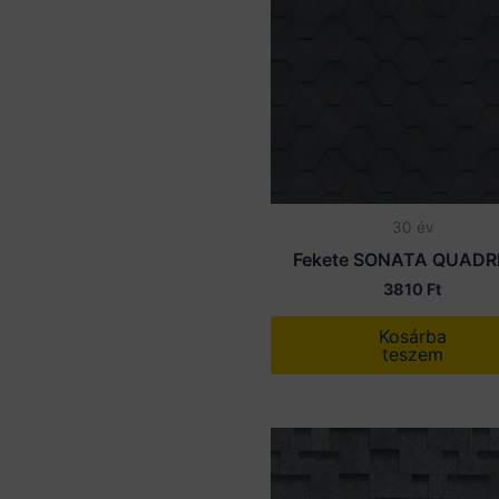
30 év
Fekete SONATA QUADR
3810
Ft
Kosárba
teszem