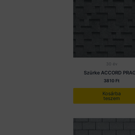
30 év
Szürke ACCORD PRA
3810
Ft
Kosárba
teszem