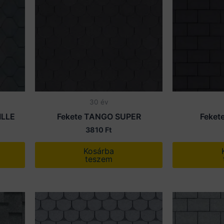
30 év
ILLE
Fekete TANGO SUPER
Feket
3810
Ft
Kosárba
teszem