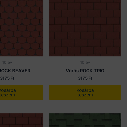
10 év
10 év
 ROCK BEAVER
Vörös ROCK TRIO
3175
Ft
3175
Ft
Kosárba
Kosárba
teszem
teszem