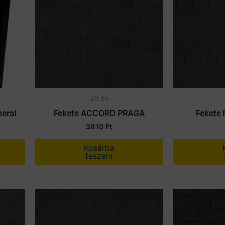
30 év
eral
Fekete ACCORD PRAGA
Fekete
3810
Ft
Kosárba
teszem