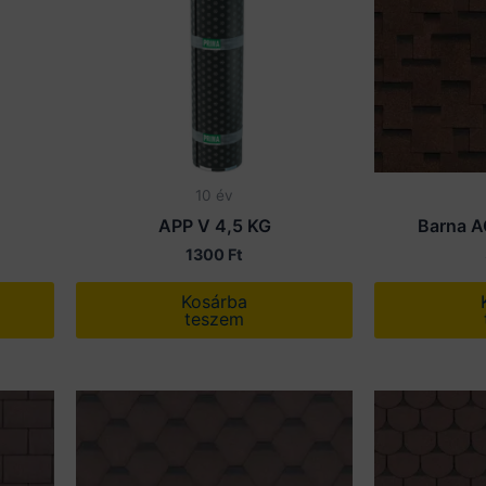
10 év
APP V 4,5 KG
Barna 
1300
Ft
Kosárba
teszem