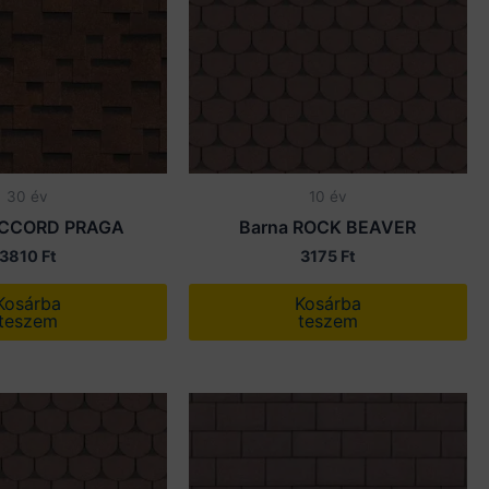
30 év
10 év
ACCORD PRAGA
Barna ROCK BEAVER
3810
Ft
3175
Ft
Kosárba
Kosárba
teszem
teszem