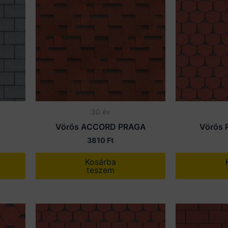
30 év
Vörös ACCORD PRAGA
Vörös
3810
Ft
Kosárba
teszem