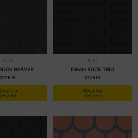
10 év
10 év
 ROCK BEAVER
Fekete ROCK TRIO
3175
Ft
3175
Ft
Kosárba
Kosárba
teszem
teszem