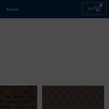
0
Kosá
0
Ft
Rólunk