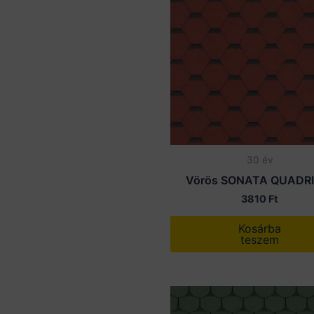
30 év
Vörös SONATA QUADRI
3810
Ft
Kosárba
teszem