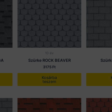
10 év
GA
Szürke ROCK BEAVER
Szürk
3175
Ft
Kosárba
teszem