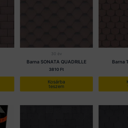
30 év
Barna SONATA QUADRILLE
Barna
3810
Ft
Kosárba
teszem