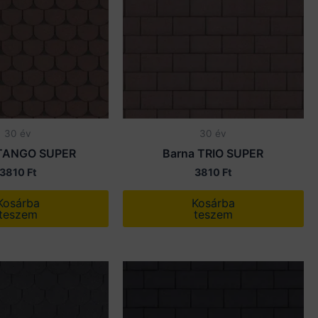
30 év
30 év
 TANGO SUPER
Barna TRIO SUPER
3810
Ft
3810
Ft
Kosárba
Kosárba
teszem
teszem