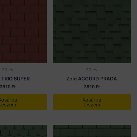
30 év
30 év
 TRIO SUPER
Zöld ACCORD PRAGA
3810
Ft
3810
Ft
Kosárba
Kosárba
teszem
teszem