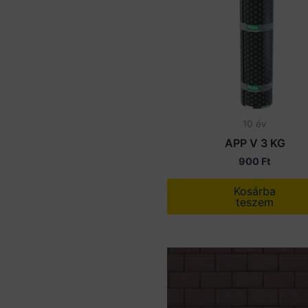
10 év
APP V 3 KG
900
Ft
Kosárba
teszem