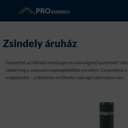
Skip
to
content
Zsindely áruház
Fedezd fel az időtálló minőséget és a lenyűgöző esztétikát! Vál
találd meg a számodra legmegfelelőbb zsindelyt. Garantáljuk a 
megjelenést – a tökéletes tetőfedés csak egy kattintásra van!