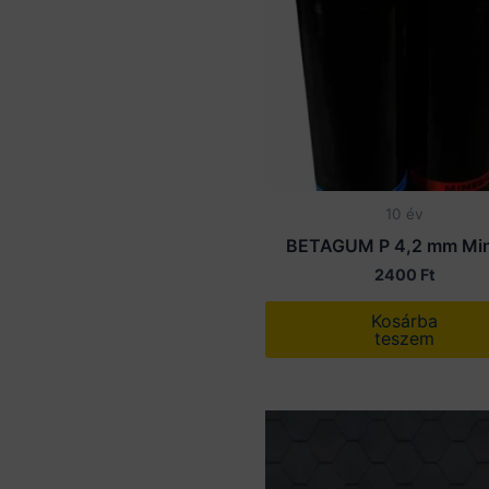
10 év
BETAGUM P 4,2 mm Min
2400
Ft
Kosárba
teszem