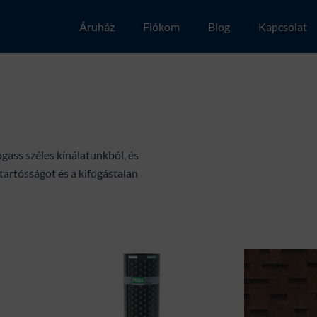
Áruház
Fiókom
Blog
Kapcsolat
ogass széles kínálatunkból, és
tartósságot és a kifogástalan