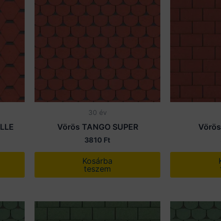
30 év
LLE
Vörös TANGO SUPER
Vörös
3810
Ft
Kosárba
teszem