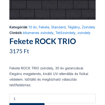
Kategóriák
10 év
,
Fekete
,
Standard
,
Téglány
,
Zsindely
Címkék
bitumenes zsindely
,
Tetőzsindely
,
zsindely
Fekete ROCK TRIO
3175
Ft
Fekete ROCK TRIO zsindely, 30 év garanciával.
Elegáns megjelenés, kiváló UV-ellenállás és fizikai
védelem. Időtálló és megbízható választás
tetőfedéshez.
Fekete
ROCK