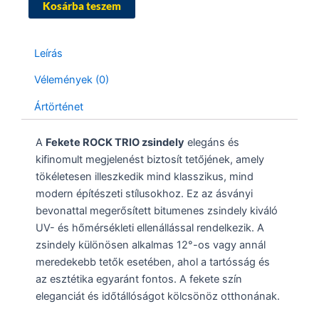
TRIO
Kosárba teszem
mennyiség
Leírás
Vélemények (0)
Ártörténet
A
Fekete ROCK TRIO zsindely
elegáns és
kifinomult megjelenést biztosít tetőjének, amely
tökéletesen illeszkedik mind klasszikus, mind
modern építészeti stílusokhoz. Ez az ásványi
bevonattal megerősített bitumenes zsindely kiváló
UV- és hőmérsékleti ellenállással rendelkezik. A
zsindely különösen alkalmas 12°-os vagy annál
meredekebb tetők esetében, ahol a tartósság és
az esztétika egyaránt fontos. A fekete szín
eleganciát és időtállóságot kölcsönöz otthonának.