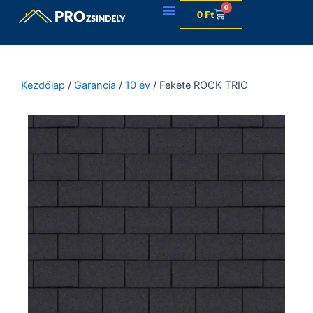
Skip
0
Kosár
0
Ft
to
content
Kezdőlap
/
Garancia
/
10 év
/ Fekete ROCK TRIO